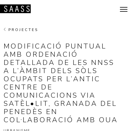
Vés al contingut
Navegació principal
PROJECTES
MODIFICACIÓ PUNTUAL
AMB ORDENACIÓ
DETALLADA DE LES NNSS
A L’ÀMBIT DELS SÒLS
OCUPATS PER L’ANTIC
CENTRE DE
COMUNICACIONS VIA
SATÈL•LIT, GRANADA DEL
PENEDÈS EN
COL·LABORACIÓ AMB OUA
URBANISME