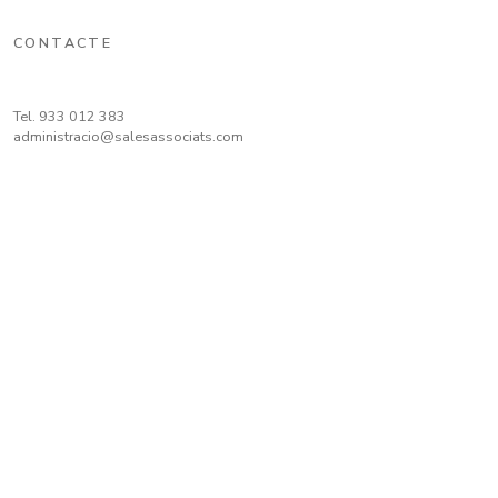
CONTACTE
Tel.
933 012 383
administracio@salesassociats.com