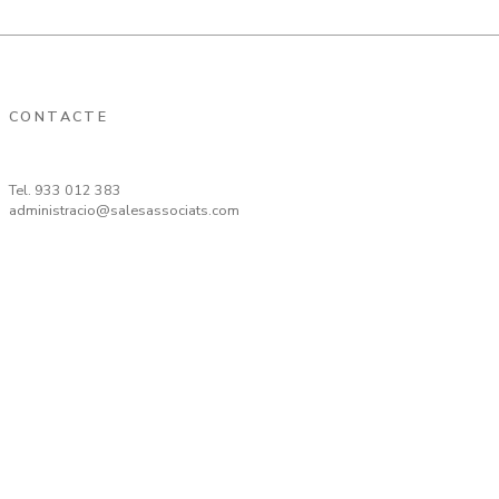
CONTACTE
Tel.
933 012 383
administracio@salesassociats.com