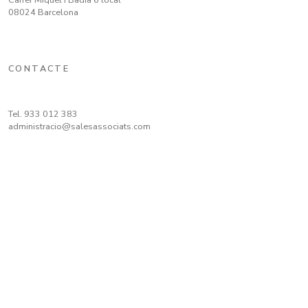
08024 Barcelona
CONTACTE
Tel.
933 012 383
administracio@salesassociats.com