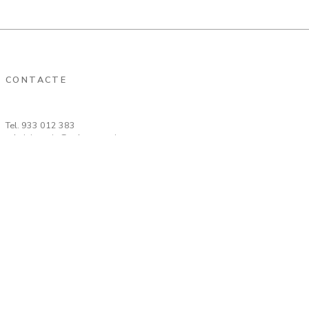
CONTACTE
Tel.
933 012 383
administracio@salesassociats.com