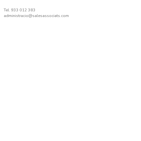
Tel.
933 012 383
administracio@salesassociats.com